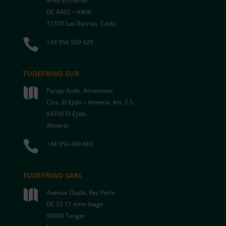
Área El Fresno
Of. A405 – A406
11370 Los Barrios. Cádiz

+34 956 929 929
TUDEFRIGO SUR

Paraje Avda. Almerimar
Ctra. El Ejido – Almería, km. 2.5
04700 El Ejido
Almería

+34 950 489 060
TUDEFRIGO SARL

Avenue Oujda, Res Perla
Of. 53 11 ème ètage
90000 Tanger