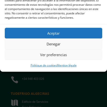
cookies para almacenar y/o acceder a la información del dispositivo. El

consentimiento de estas tecnologías nos permitirá procesar datos como
Oria Etorbidea Nº 10
el comportamiento de navegación o las identificaciones únicas en este
Edificio Brunet. Ofic. 506
sitio. No consentir o retirar el consentimiento, puede afectar
20160 Lasarte – Oria
negativamente a ciertas características y funciones.
Guipúzcoa

+34 943 371 987
Aceptar
Denegar
TUDEFRIGO LOGÍSTICA

Polígono Las Labradas
Ver preferencias
Vial Rioja, 3.1
31500 Tudela
Politique de cookies
Mention légale
Navarra

+34 948 403 026
TUDEFRIGO ALGECIRAS

Edificio de Servicios