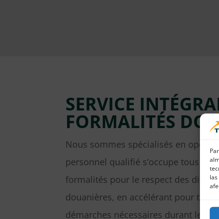
SERVICE INTÉGRA
FORMALITÉS DOU
Nous sommes spécialisés en opératio
Par
alm
personnel qualifié s’occupe tous les 
tec
las
formalités pour le respect des diffé
afe
douanières, en accélérant pour tous n
démarches nécessaires durant le trans