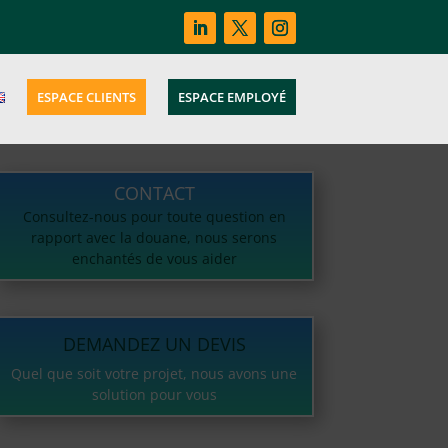
ESPACE CLIENTS
ESPACE EMPLOYÉ
CONTACT
Consultez-nous pour toute question en
rapport avec la douane, nous serons
enchantés de vous aider
DEMANDEZ UN DEVIS
Quel que soit votre projet, nous avons une
solution pour vous