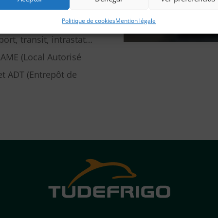
Politique de cookies
Mention légale
ort, transit, intrastat…
LAME (Local Autorisé
et ADT (Entrepôt de