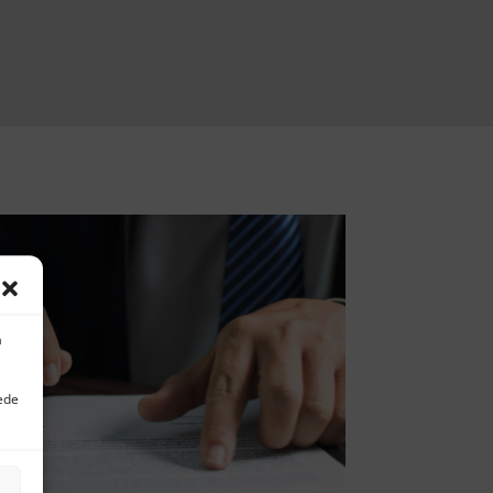
a
uede