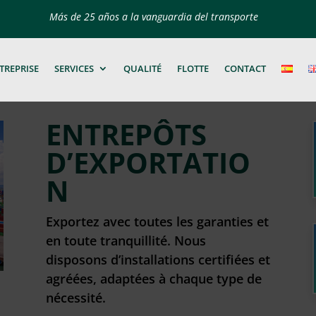
Más de 25 años a la vanguardia del transporte
TREPRISE
SERVICES
QUALITÉ
FLOTTE
CONTACT
ENTREPÔTS
D’EXPORTATIO
N
Exportez avec toutes les garanties et
en toute tranquillité. Nous
disposons d’installations certifiées et
agréées, adaptées à chaque type de
nécessité.